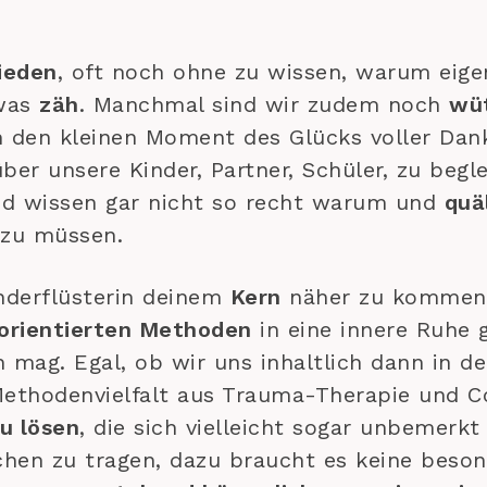
ieden
, oft noch ohne zu wissen, warum eige
twas
zäh
. Manchmal sind wir zudem noch
wüt
m den kleinen Moment des Glücks voller Dan
er unsere Kinder, Partner, Schüler, zu begle
nd wissen gar nicht so recht warum und
quä
 zu müssen.
inderflüsterin deinem
Kern
näher zu kommen,
orientierten Methoden
in eine innere Ruhe g
mag. Egal, ob wir uns inhaltlich dann in 
Methodenvielfalt aus Trauma-Therapie und C
u lösen
, die sich vielleicht sogar unbemerk
chen zu tragen, dazu braucht es keine besond